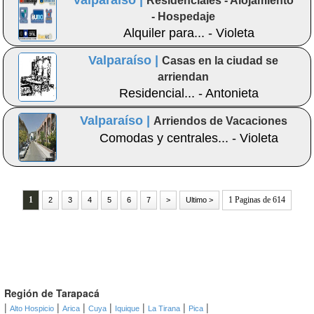
Valparaíso |
Residenciales - Alojamiento
- Hospedaje
Alquiler para... - Violeta
Valparaíso |
Casas en la ciudad se
arriendan
Residencial... - Antonieta
Valparaíso |
Arriendos de Vacaciones
Comodas y centrales... - Violeta
1
1 Paginas de 614
2
3
4
5
6
7
>
Ultimo >
Región de Tarapacá
|
|
|
|
|
|
|
Alto Hospicio
Arica
Cuya
Iquique
La Tirana
Pica