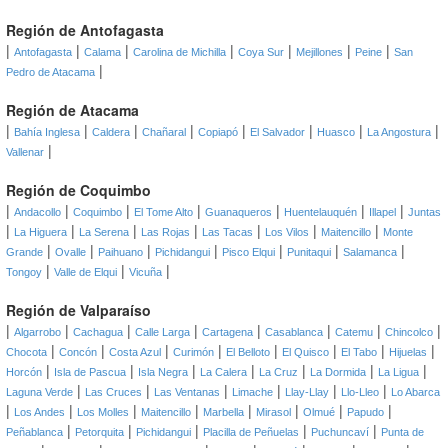
Región de Antofagasta
|
|
|
|
|
|
|
Antofagasta
Calama
Carolina de Michilla
Coya Sur
Mejillones
Peine
San
|
Pedro de Atacama
Región de Atacama
|
|
|
|
|
|
|
|
Bahía Inglesa
Caldera
Chañaral
Copiapó
El Salvador
Huasco
La Angostura
|
Vallenar
Región de Coquimbo
|
|
|
|
|
|
|
Andacollo
Coquimbo
El Tome Alto
Guanaqueros
Huentelauquén
Illapel
Juntas
|
|
|
|
|
|
|
La Higuera
La Serena
Las Rojas
Las Tacas
Los Vilos
Maitencillo
Monte
|
|
|
|
|
|
|
Grande
Ovalle
Paihuano
Pichidangui
Pisco Elqui
Punitaqui
Salamanca
|
|
|
Tongoy
Valle de Elqui
Vicuña
Región de Valparaíso
|
|
|
|
|
|
|
|
Algarrobo
Cachagua
Calle Larga
Cartagena
Casablanca
Catemu
Chincolco
|
|
|
|
|
|
|
|
Chocota
Concón
Costa Azul
Curimón
El Belloto
El Quisco
El Tabo
Hijuelas
|
|
|
|
|
|
|
Horcón
Isla de Pascua
Isla Negra
La Calera
La Cruz
La Dormida
La Ligua
|
|
|
|
|
|
Laguna Verde
Las Cruces
Las Ventanas
Limache
Llay-Llay
Llo-Lleo
Lo Abarca
|
|
|
|
|
|
|
|
Los Andes
Los Molles
Maitencillo
Marbella
Mirasol
Olmué
Papudo
|
|
|
|
|
Peñablanca
Petorquita
Pichidangui
Placilla de Peñuelas
Puchuncaví
Punta de