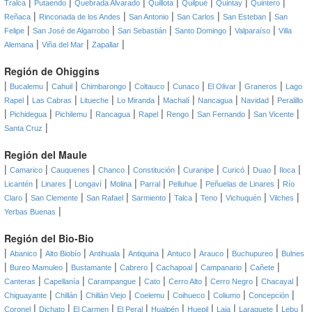
|
|
|
|
|
|
|
Tralca
Putaendo
Quebrada Alvarado
Quillota
Quilpué
Quintay
Quintero
|
|
|
|
|
Reñaca
Rinconada de los Andes
San Antonio
San Carlos
San Esteban
San
|
|
|
|
|
Felipe
San José de Algarrobo
San Sebastián
Santo Domingo
Valparaíso
Villa
|
|
|
Alemana
Viña del Mar
Zapallar
Región de Ohiggins
|
|
|
|
|
|
|
|
Bucalemu
Cahuil
Chimbarongo
Coltauco
Cunaco
El Olivar
Graneros
Lago
|
|
|
|
|
|
|
Rapel
Las Cabras
Litueche
Lo Miranda
Machalí
Nancagua
Navidad
Peralillo
|
|
|
|
|
|
|
|
Pichidegua
Pichilemu
Rancagua
Rapel
Rengo
San Fernando
San Vicente
|
Santa Cruz
Región del Maule
|
|
|
|
|
|
|
|
|
Camarico
Cauquenes
Chanco
Constitución
Curanipe
Curicó
Duao
Iloca
|
|
|
|
|
|
|
Licantén
Linares
Longaví
Molina
Parral
Pelluhue
Peñuelas de Linares
Río
|
|
|
|
|
|
|
|
Claro
San Clemente
San Rafael
Sarmiento
Talca
Teno
Vichuquén
Vilches
|
Yerbas Buenas
Región del Bio-Bio
|
|
|
|
|
|
|
|
Abanico
Alto Biobío
Antihuala
Antiquina
Antuco
Arauco
Buchupureo
Bulnes
|
|
|
|
|
|
|
Bureo Mamuleo
Bustamante
Cabrero
Cachapoal
Campanario
Cañete
|
|
|
|
|
|
|
Canteras
Capellanía
Carampangue
Cato
Cerro Alto
Cerro Negro
Chacayal
|
|
|
|
|
|
|
Chiguayante
Chillán
Chillán Viejo
Coelemu
Coihueco
Coliumo
Concepción
|
|
|
|
|
|
|
|
|
Coronel
Dichato
El Carmen
El Peral
Hualpén
Huepil
Laja
Laraquete
Lebu