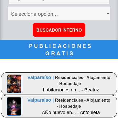
P U B L I C A C I O N E S
G R A T I S
Valparaíso |
Residenciales - Alojamiento
- Hospedaje
habitaciones en... - Beatriz
Valparaíso |
Residenciales - Alojamiento
- Hospedaje
AÑo nuevo en... - Antonieta