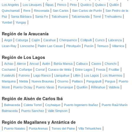
|
|
|
|
|
|
|
|
Los Angeles
Los Lleuques
Ñipas
Penco
Pinto
Quidico
Quilaco
Quillón
|
|
|
|
|
Quinchamalí
Rere
Rinconada
San Carlos
San Carlos de Purén
San Pedro de la
|
|
|
|
|
|
|
Paz
Santa Bárbara
Santa Fe
Talcahuano
Talcamavida
Tomé
Trehualemu
|
|
Yumbel
Yungay
Región de la Araucanía
|
|
|
|
|
|
|
|
|
Angol
Caburga
Cajón
Carahue
Cherquenco
Collipulli
Cunco
Labranza
|
|
|
|
|
|
|
Lican-Ray
Loncoche
Padre Las Casas
Pitrufquén
Pucón
Temuco
Villarrica
Región de Los Lagos
|
|
|
|
|
|
|
|
|
Achao
Alerce
Ancud
Aulén
Bahía Mansa
Calbuco
Castro
Chonchi
|
|
|
|
|
|
|
Cochamó
Coñaripe
Corral
Curaco de Veléz
Entre Lagos
Fresia
Frutillar
|
|
|
|
|
|
|
Futaleufú
Futrono
Lago Ranco
Llanquihue
Llifén
Los Lagos
Los Muermos
|
|
|
|
|
|
|
Mariquina
Niebla
Nueva Braunau
Osorno
Paillaco
Panguipulli
Pargua
Puerto
|
|
|
|
|
|
|
Montt
Puerto Octay
Puerto Varas
Purranque
Quellón
Riñinahue
Valdivia
Región de Aisén de Carlos Ibá
|
|
|
|
|
Balmaceda
Caleta Tortel
Coyhaique
Puerto Ingeniero Ibañez
Puerto Raúl Marín
|
|
|
Balmaceda
Puerto Sanchez
Valle Simpson
Región de Magallanes y Antártica de
|
|
|
|
|
Puerto Natales
Punta Arenas
Torres del Paine
Villa Tehuelches