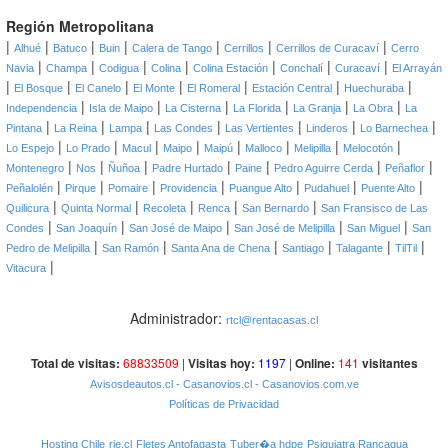
Región Metropolitana
|
|
|
|
|
|
|
Alhué
Batuco
Buin
Calera de Tango
Cerrillos
Cerrillos de Curacaví
Cerro
|
|
|
|
|
|
|
Navia
Champa
Codigua
Colina
Colina Estación
Conchalí
Curacaví
El Arrayán
|
|
|
|
|
|
|
El Bosque
El Canelo
El Monte
El Romeral
Estación Central
Huechuraba
|
|
|
|
|
|
Independencia
Isla de Maipo
La Cisterna
La Florida
La Granja
La Obra
La
|
|
|
|
|
|
|
Pintana
La Reina
Lampa
Las Condes
Las Vertientes
Linderos
Lo Barnechea
|
|
|
|
|
|
|
|
Lo Espejo
Lo Prado
Macul
Maipo
Maipú
Malloco
Melipilla
Melocotón
|
|
|
|
|
|
|
Montenegro
Nos
Ñuñoa
Padre Hurtado
Paine
Pedro Aguirre Cerda
Peñaflor
|
|
|
|
|
|
|
Peñalolén
Pirque
Pomaire
Providencia
Puangue Alto
Pudahuel
Puente Alto
|
|
|
|
|
Quilicura
Quinta Normal
Recoleta
Renca
San Bernardo
San Fransisco de Las
|
|
|
|
|
Condes
San Joaquín
San José de Maipo
San José de Melipilla
San Miguel
San
|
|
|
|
|
|
Pedro de Melipilla
San Ramón
Santa Ana de Chena
Santiago
Talagante
TilTil
|
Vitacura
Administrador:
rtcl@rentacasas.cl
Total de visitas:
68833509
|
Visitas hoy:
1197
|
Online:
141
visitantes
Avisosdeautos.cl
- Casanovios.cl
- Casanovios.com.ve
Políticas de Privacidad
Hosting Chile
rie.cl
Fletes Antofagasta
Tuber�a hdpe
Psiquiatra Rancagua