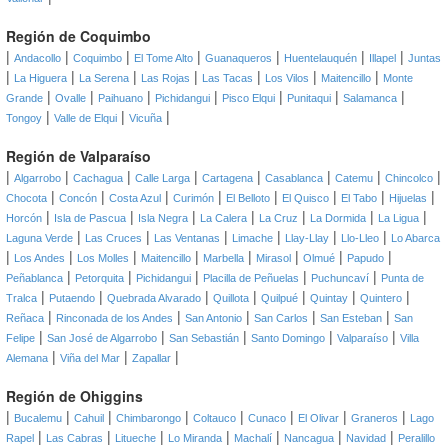
Región de Coquimbo
|
|
|
|
|
|
|
Andacollo
Coquimbo
El Tome Alto
Guanaqueros
Huentelauquén
Illapel
Juntas
|
|
|
|
|
|
|
La Higuera
La Serena
Las Rojas
Las Tacas
Los Vilos
Maitencillo
Monte
|
|
|
|
|
|
|
Grande
Ovalle
Paihuano
Pichidangui
Pisco Elqui
Punitaqui
Salamanca
|
|
|
Tongoy
Valle de Elqui
Vicuña
Región de Valparaíso
|
|
|
|
|
|
|
|
Algarrobo
Cachagua
Calle Larga
Cartagena
Casablanca
Catemu
Chincolco
|
|
|
|
|
|
|
|
Chocota
Concón
Costa Azul
Curimón
El Belloto
El Quisco
El Tabo
Hijuelas
|
|
|
|
|
|
|
Horcón
Isla de Pascua
Isla Negra
La Calera
La Cruz
La Dormida
La Ligua
|
|
|
|
|
|
Laguna Verde
Las Cruces
Las Ventanas
Limache
Llay-Llay
Llo-Lleo
Lo Abarca
|
|
|
|
|
|
|
|
Los Andes
Los Molles
Maitencillo
Marbella
Mirasol
Olmué
Papudo
|
|
|
|
|
Peñablanca
Petorquita
Pichidangui
Placilla de Peñuelas
Puchuncaví
Punta de
|
|
|
|
|
|
|
Tralca
Putaendo
Quebrada Alvarado
Quillota
Quilpué
Quintay
Quintero
|
|
|
|
|
Reñaca
Rinconada de los Andes
San Antonio
San Carlos
San Esteban
San
|
|
|
|
|
Felipe
San José de Algarrobo
San Sebastián
Santo Domingo
Valparaíso
Villa
|
|
|
Alemana
Viña del Mar
Zapallar
Región de Ohiggins
|
|
|
|
|
|
|
|
Bucalemu
Cahuil
Chimbarongo
Coltauco
Cunaco
El Olivar
Graneros
Lago
|
|
|
|
|
|
|
Rapel
Las Cabras
Litueche
Lo Miranda
Machalí
Nancagua
Navidad
Peralillo