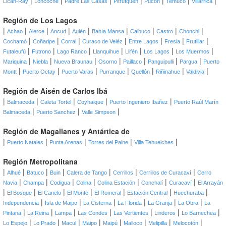
|
|
|
|
|
|
|
Lican-Ray
Loncoche
Padre Las Casas
Pitrufquén
Pucón
Temuco
Villarrica
Región de Los Lagos
|
|
|
|
|
|
|
|
|
Achao
Alerce
Ancud
Aulén
Bahía Mansa
Calbuco
Castro
Chonchi
|
|
|
|
|
|
|
Cochamó
Coñaripe
Corral
Curaco de Veléz
Entre Lagos
Fresia
Frutillar
|
|
|
|
|
|
|
Futaleufú
Futrono
Lago Ranco
Llanquihue
Llifén
Los Lagos
Los Muermos
|
|
|
|
|
|
|
Mariquina
Niebla
Nueva Braunau
Osorno
Paillaco
Panguipulli
Pargua
Puerto
|
|
|
|
|
|
|
Montt
Puerto Octay
Puerto Varas
Purranque
Quellón
Riñinahue
Valdivia
Región de Aisén de Carlos Ibá
|
|
|
|
|
Balmaceda
Caleta Tortel
Coyhaique
Puerto Ingeniero Ibañez
Puerto Raúl Marín
|
|
|
Balmaceda
Puerto Sanchez
Valle Simpson
Región de Magallanes y Antártica de
|
|
|
|
|
Puerto Natales
Punta Arenas
Torres del Paine
Villa Tehuelches
Región Metropolitana
|
|
|
|
|
|
|
Alhué
Batuco
Buin
Calera de Tango
Cerrillos
Cerrillos de Curacaví
Cerro
|
|
|
|
|
|
|
Navia
Champa
Codigua
Colina
Colina Estación
Conchalí
Curacaví
El Arrayán
|
|
|
|
|
|
|
El Bosque
El Canelo
El Monte
El Romeral
Estación Central
Huechuraba
|
|
|
|
|
|
Independencia
Isla de Maipo
La Cisterna
La Florida
La Granja
La Obra
La
|
|
|
|
|
|
|
Pintana
La Reina
Lampa
Las Condes
Las Vertientes
Linderos
Lo Barnechea
|
|
|
|
|
|
|
|
Lo Espejo
Lo Prado
Macul
Maipo
Maipú
Malloco
Melipilla
Melocotón