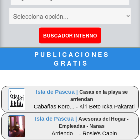
P U B L I C A C I O N E S
G R A T I S
Isla de Pascua |
Casas en la playa se
arriendan
Cabañas Koro... - Kiri Beto Icka Pakarati
Isla de Pascua |
Asesoras del Hogar -
Empleadas - Nanas
Arriendo... - Rosie's Cabin