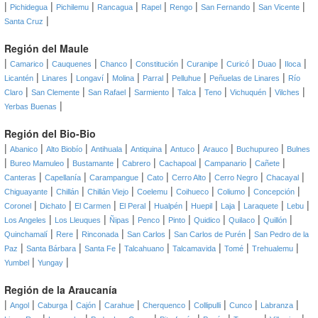
|
|
|
|
|
|
|
|
Pichidegua
Pichilemu
Rancagua
Rapel
Rengo
San Fernando
San Vicente
|
Santa Cruz
Región del Maule
|
|
|
|
|
|
|
|
|
Camarico
Cauquenes
Chanco
Constitución
Curanipe
Curicó
Duao
Iloca
|
|
|
|
|
|
|
Licantén
Linares
Longaví
Molina
Parral
Pelluhue
Peñuelas de Linares
Río
|
|
|
|
|
|
|
|
Claro
San Clemente
San Rafael
Sarmiento
Talca
Teno
Vichuquén
Vilches
|
Yerbas Buenas
Región del Bio-Bio
|
|
|
|
|
|
|
|
Abanico
Alto Biobío
Antihuala
Antiquina
Antuco
Arauco
Buchupureo
Bulnes
|
|
|
|
|
|
|
Bureo Mamuleo
Bustamante
Cabrero
Cachapoal
Campanario
Cañete
|
|
|
|
|
|
|
Canteras
Capellanía
Carampangue
Cato
Cerro Alto
Cerro Negro
Chacayal
|
|
|
|
|
|
|
Chiguayante
Chillán
Chillán Viejo
Coelemu
Coihueco
Coliumo
Concepción
|
|
|
|
|
|
|
|
|
Coronel
Dichato
El Carmen
El Peral
Hualpén
Huepil
Laja
Laraquete
Lebu
|
|
|
|
|
|
|
|
Los Angeles
Los Lleuques
Ñipas
Penco
Pinto
Quidico
Quilaco
Quillón
|
|
|
|
|
Quinchamalí
Rere
Rinconada
San Carlos
San Carlos de Purén
San Pedro de la
|
|
|
|
|
|
|
Paz
Santa Bárbara
Santa Fe
Talcahuano
Talcamavida
Tomé
Trehualemu
|
|
Yumbel
Yungay
Región de la Araucanía
|
|
|
|
|
|
|
|
|
Angol
Caburga
Cajón
Carahue
Cherquenco
Collipulli
Cunco
Labranza