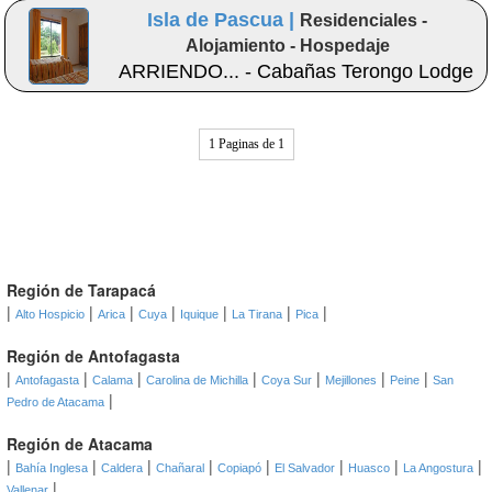
Isla de Pascua |
Residenciales -
Alojamiento - Hospedaje
ARRIENDO... - Cabañas Terongo Lodge
1 Paginas de 1
Región de Tarapacá
|
|
|
|
|
|
|
Alto Hospicio
Arica
Cuya
Iquique
La Tirana
Pica
Región de Antofagasta
|
|
|
|
|
|
|
Antofagasta
Calama
Carolina de Michilla
Coya Sur
Mejillones
Peine
San
|
Pedro de Atacama
Región de Atacama
|
|
|
|
|
|
|
|
Bahía Inglesa
Caldera
Chañaral
Copiapó
El Salvador
Huasco
La Angostura
|
Vallenar