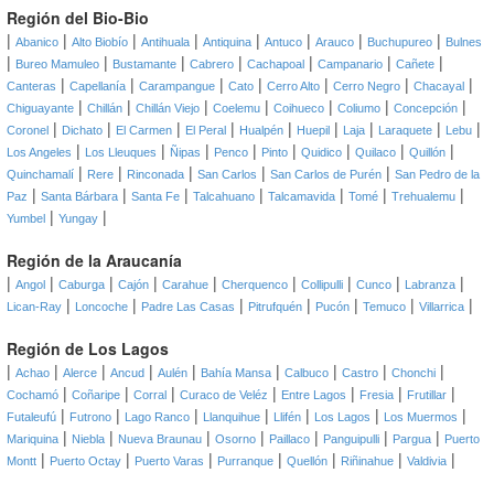
Región del Bio-Bio
|
|
|
|
|
|
|
|
Abanico
Alto Biobío
Antihuala
Antiquina
Antuco
Arauco
Buchupureo
Bulnes
|
|
|
|
|
|
|
Bureo Mamuleo
Bustamante
Cabrero
Cachapoal
Campanario
Cañete
|
|
|
|
|
|
|
Canteras
Capellanía
Carampangue
Cato
Cerro Alto
Cerro Negro
Chacayal
|
|
|
|
|
|
|
Chiguayante
Chillán
Chillán Viejo
Coelemu
Coihueco
Coliumo
Concepción
|
|
|
|
|
|
|
|
|
Coronel
Dichato
El Carmen
El Peral
Hualpén
Huepil
Laja
Laraquete
Lebu
|
|
|
|
|
|
|
|
Los Angeles
Los Lleuques
Ñipas
Penco
Pinto
Quidico
Quilaco
Quillón
|
|
|
|
|
Quinchamalí
Rere
Rinconada
San Carlos
San Carlos de Purén
San Pedro de la
|
|
|
|
|
|
|
Paz
Santa Bárbara
Santa Fe
Talcahuano
Talcamavida
Tomé
Trehualemu
|
|
Yumbel
Yungay
Región de la Araucanía
|
|
|
|
|
|
|
|
|
Angol
Caburga
Cajón
Carahue
Cherquenco
Collipulli
Cunco
Labranza
|
|
|
|
|
|
|
Lican-Ray
Loncoche
Padre Las Casas
Pitrufquén
Pucón
Temuco
Villarrica
Región de Los Lagos
|
|
|
|
|
|
|
|
|
Achao
Alerce
Ancud
Aulén
Bahía Mansa
Calbuco
Castro
Chonchi
|
|
|
|
|
|
|
Cochamó
Coñaripe
Corral
Curaco de Veléz
Entre Lagos
Fresia
Frutillar
|
|
|
|
|
|
|
Futaleufú
Futrono
Lago Ranco
Llanquihue
Llifén
Los Lagos
Los Muermos
|
|
|
|
|
|
|
Mariquina
Niebla
Nueva Braunau
Osorno
Paillaco
Panguipulli
Pargua
Puerto
|
|
|
|
|
|
|
Montt
Puerto Octay
Puerto Varas
Purranque
Quellón
Riñinahue
Valdivia