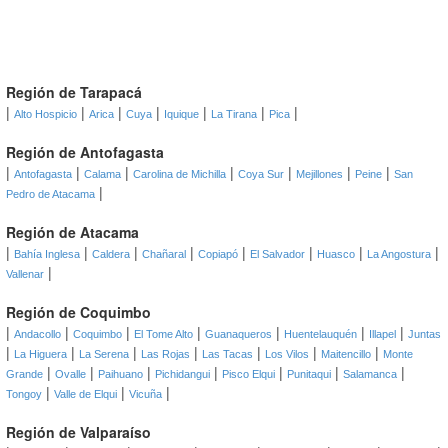
Región de Tarapacá
|
|
|
|
|
|
|
Alto Hospicio
Arica
Cuya
Iquique
La Tirana
Pica
Región de Antofagasta
|
|
|
|
|
|
|
Antofagasta
Calama
Carolina de Michilla
Coya Sur
Mejillones
Peine
San
|
Pedro de Atacama
Región de Atacama
|
|
|
|
|
|
|
|
Bahía Inglesa
Caldera
Chañaral
Copiapó
El Salvador
Huasco
La Angostura
|
Vallenar
Región de Coquimbo
|
|
|
|
|
|
|
Andacollo
Coquimbo
El Tome Alto
Guanaqueros
Huentelauquén
Illapel
Juntas
|
|
|
|
|
|
|
La Higuera
La Serena
Las Rojas
Las Tacas
Los Vilos
Maitencillo
Monte
|
|
|
|
|
|
|
Grande
Ovalle
Paihuano
Pichidangui
Pisco Elqui
Punitaqui
Salamanca
|
|
|
Tongoy
Valle de Elqui
Vicuña
Región de Valparaíso