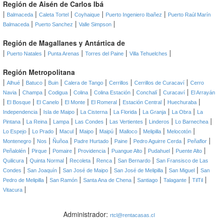
Región de Aisén de Carlos Ibá
|
|
|
|
|
Balmaceda
Caleta Tortel
Coyhaique
Puerto Ingeniero Ibañez
Puerto Raúl Marín
|
|
|
Balmaceda
Puerto Sanchez
Valle Simpson
Región de Magallanes y Antártica de
|
|
|
|
|
Puerto Natales
Punta Arenas
Torres del Paine
Villa Tehuelches
Región Metropolitana
|
|
|
|
|
|
|
Alhué
Batuco
Buin
Calera de Tango
Cerrillos
Cerrillos de Curacaví
Cerro
|
|
|
|
|
|
|
Navia
Champa
Codigua
Colina
Colina Estación
Conchalí
Curacaví
El Arrayán
|
|
|
|
|
|
|
El Bosque
El Canelo
El Monte
El Romeral
Estación Central
Huechuraba
|
|
|
|
|
|
Independencia
Isla de Maipo
La Cisterna
La Florida
La Granja
La Obra
La
|
|
|
|
|
|
|
Pintana
La Reina
Lampa
Las Condes
Las Vertientes
Linderos
Lo Barnechea
|
|
|
|
|
|
|
|
Lo Espejo
Lo Prado
Macul
Maipo
Maipú
Malloco
Melipilla
Melocotón
|
|
|
|
|
|
|
Montenegro
Nos
Ñuñoa
Padre Hurtado
Paine
Pedro Aguirre Cerda
Peñaflor
|
|
|
|
|
|
|
Peñalolén
Pirque
Pomaire
Providencia
Puangue Alto
Pudahuel
Puente Alto
|
|
|
|
|
Quilicura
Quinta Normal
Recoleta
Renca
San Bernardo
San Fransisco de Las
|
|
|
|
|
Condes
San Joaquín
San José de Maipo
San José de Melipilla
San Miguel
San
|
|
|
|
|
|
Pedro de Melipilla
San Ramón
Santa Ana de Chena
Santiago
Talagante
TilTil
|
Vitacura
Administrador:
rtcl@rentacasas.cl