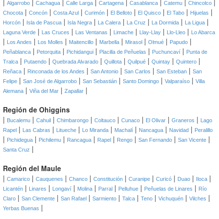
|
|
|
|
|
|
|
|
Algarrobo
Cachagua
Calle Larga
Cartagena
Casablanca
Catemu
Chincolco
|
|
|
|
|
|
|
|
Chocota
Concón
Costa Azul
Curimón
El Belloto
El Quisco
El Tabo
Hijuelas
|
|
|
|
|
|
|
Horcón
Isla de Pascua
Isla Negra
La Calera
La Cruz
La Dormida
La Ligua
|
|
|
|
|
|
Laguna Verde
Las Cruces
Las Ventanas
Limache
Llay-Llay
Llo-Lleo
Lo Abarca
|
|
|
|
|
|
|
|
Los Andes
Los Molles
Maitencillo
Marbella
Mirasol
Olmué
Papudo
|
|
|
|
|
Peñablanca
Petorquita
Pichidangui
Placilla de Peñuelas
Puchuncaví
Punta de
|
|
|
|
|
|
|
Tralca
Putaendo
Quebrada Alvarado
Quillota
Quilpué
Quintay
Quintero
|
|
|
|
|
Reñaca
Rinconada de los Andes
San Antonio
San Carlos
San Esteban
San
|
|
|
|
|
Felipe
San José de Algarrobo
San Sebastián
Santo Domingo
Valparaíso
Villa
|
|
|
Alemana
Viña del Mar
Zapallar
Región de Ohiggins
|
|
|
|
|
|
|
|
Bucalemu
Cahuil
Chimbarongo
Coltauco
Cunaco
El Olivar
Graneros
Lago
|
|
|
|
|
|
|
Rapel
Las Cabras
Litueche
Lo Miranda
Machalí
Nancagua
Navidad
Peralillo
|
|
|
|
|
|
|
|
Pichidegua
Pichilemu
Rancagua
Rapel
Rengo
San Fernando
San Vicente
|
Santa Cruz
Región del Maule
|
|
|
|
|
|
|
|
|
Camarico
Cauquenes
Chanco
Constitución
Curanipe
Curicó
Duao
Iloca
|
|
|
|
|
|
|
Licantén
Linares
Longaví
Molina
Parral
Pelluhue
Peñuelas de Linares
Río
|
|
|
|
|
|
|
|
Claro
San Clemente
San Rafael
Sarmiento
Talca
Teno
Vichuquén
Vilches
|
Yerbas Buenas