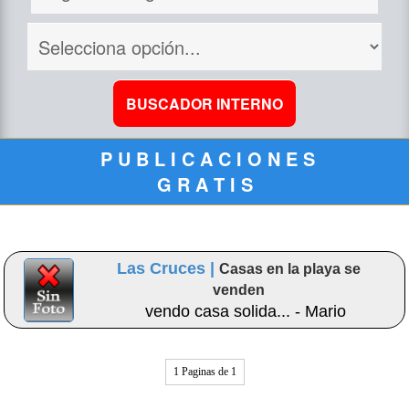
P U B L I C A C I O N E S
G R A T I S
Las Cruces |
Casas en la playa se
venden
vendo casa solida... - Mario
1 Paginas de 1