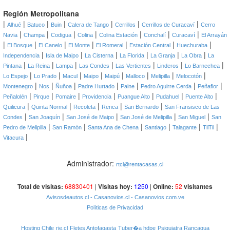
Región Metropolitana
|
|
|
|
|
|
|
Alhué
Batuco
Buin
Calera de Tango
Cerrillos
Cerrillos de Curacaví
Cerro
|
|
|
|
|
|
|
Navia
Champa
Codigua
Colina
Colina Estación
Conchalí
Curacaví
El Arrayán
|
|
|
|
|
|
|
El Bosque
El Canelo
El Monte
El Romeral
Estación Central
Huechuraba
|
|
|
|
|
|
Independencia
Isla de Maipo
La Cisterna
La Florida
La Granja
La Obra
La
|
|
|
|
|
|
|
Pintana
La Reina
Lampa
Las Condes
Las Vertientes
Linderos
Lo Barnechea
|
|
|
|
|
|
|
|
Lo Espejo
Lo Prado
Macul
Maipo
Maipú
Malloco
Melipilla
Melocotón
|
|
|
|
|
|
|
Montenegro
Nos
Ñuñoa
Padre Hurtado
Paine
Pedro Aguirre Cerda
Peñaflor
|
|
|
|
|
|
|
Peñalolén
Pirque
Pomaire
Providencia
Puangue Alto
Pudahuel
Puente Alto
|
|
|
|
|
Quilicura
Quinta Normal
Recoleta
Renca
San Bernardo
San Fransisco de Las
|
|
|
|
|
Condes
San Joaquín
San José de Maipo
San José de Melipilla
San Miguel
San
|
|
|
|
|
|
Pedro de Melipilla
San Ramón
Santa Ana de Chena
Santiago
Talagante
TilTil
|
Vitacura
Administrador:
rtcl@rentacasas.cl
Total de visitas:
68830401
|
Visitas hoy:
1250
|
Online:
52
visitantes
Avisosdeautos.cl
- Casanovios.cl
- Casanovios.com.ve
Políticas de Privacidad
Hosting Chile
rie.cl
Fletes Antofagasta
Tuber�a hdpe
Psiquiatra Rancagua