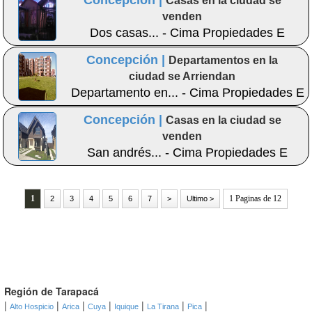
Concepción |
Casas en la ciudad se
venden
Dos casas... - Cima Propiedades E
Inmobiliaria
Concepción |
Departamentos en la
ciudad se Arriendan
Departamento en... - Cima Propiedades E
Inmobiliaria
Concepción |
Casas en la ciudad se
venden
San andrés... - Cima Propiedades E
Inmobiliaria
1
1 Paginas de 12
2
3
4
5
6
7
>
Ultimo >
Región de Tarapacá
|
|
|
|
|
|
|
Alto Hospicio
Arica
Cuya
Iquique
La Tirana
Pica