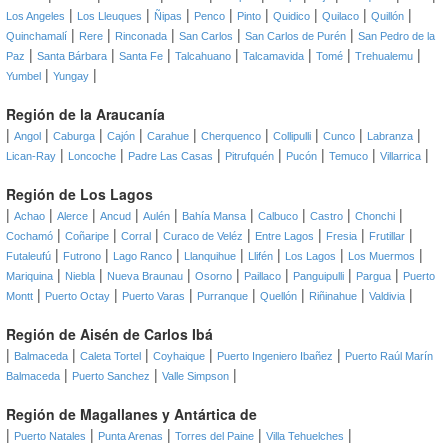
|
|
|
|
|
|
|
|
Los Angeles
Los Lleuques
Ñipas
Penco
Pinto
Quidico
Quilaco
Quillón
|
|
|
|
|
Quinchamalí
Rere
Rinconada
San Carlos
San Carlos de Purén
San Pedro de la
|
|
|
|
|
|
|
Paz
Santa Bárbara
Santa Fe
Talcahuano
Talcamavida
Tomé
Trehualemu
|
|
Yumbel
Yungay
Región de la Araucanía
|
|
|
|
|
|
|
|
|
Angol
Caburga
Cajón
Carahue
Cherquenco
Collipulli
Cunco
Labranza
|
|
|
|
|
|
|
Lican-Ray
Loncoche
Padre Las Casas
Pitrufquén
Pucón
Temuco
Villarrica
Región de Los Lagos
|
|
|
|
|
|
|
|
|
Achao
Alerce
Ancud
Aulén
Bahía Mansa
Calbuco
Castro
Chonchi
|
|
|
|
|
|
|
Cochamó
Coñaripe
Corral
Curaco de Veléz
Entre Lagos
Fresia
Frutillar
|
|
|
|
|
|
|
Futaleufú
Futrono
Lago Ranco
Llanquihue
Llifén
Los Lagos
Los Muermos
|
|
|
|
|
|
|
Mariquina
Niebla
Nueva Braunau
Osorno
Paillaco
Panguipulli
Pargua
Puerto
|
|
|
|
|
|
|
Montt
Puerto Octay
Puerto Varas
Purranque
Quellón
Riñinahue
Valdivia
Región de Aisén de Carlos Ibá
|
|
|
|
|
Balmaceda
Caleta Tortel
Coyhaique
Puerto Ingeniero Ibañez
Puerto Raúl Marín
|
|
|
Balmaceda
Puerto Sanchez
Valle Simpson
Región de Magallanes y Antártica de
|
|
|
|
|
Puerto Natales
Punta Arenas
Torres del Paine
Villa Tehuelches