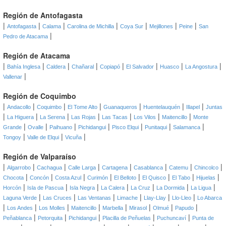
Región de Antofagasta
|
|
|
|
|
|
|
Antofagasta
Calama
Carolina de Michilla
Coya Sur
Mejillones
Peine
San
|
Pedro de Atacama
Región de Atacama
|
|
|
|
|
|
|
|
Bahía Inglesa
Caldera
Chañaral
Copiapó
El Salvador
Huasco
La Angostura
|
Vallenar
Región de Coquimbo
|
|
|
|
|
|
|
Andacollo
Coquimbo
El Tome Alto
Guanaqueros
Huentelauquén
Illapel
Juntas
|
|
|
|
|
|
|
La Higuera
La Serena
Las Rojas
Las Tacas
Los Vilos
Maitencillo
Monte
|
|
|
|
|
|
|
Grande
Ovalle
Paihuano
Pichidangui
Pisco Elqui
Punitaqui
Salamanca
|
|
|
Tongoy
Valle de Elqui
Vicuña
Región de Valparaíso
|
|
|
|
|
|
|
|
Algarrobo
Cachagua
Calle Larga
Cartagena
Casablanca
Catemu
Chincolco
|
|
|
|
|
|
|
|
Chocota
Concón
Costa Azul
Curimón
El Belloto
El Quisco
El Tabo
Hijuelas
|
|
|
|
|
|
|
Horcón
Isla de Pascua
Isla Negra
La Calera
La Cruz
La Dormida
La Ligua
|
|
|
|
|
|
Laguna Verde
Las Cruces
Las Ventanas
Limache
Llay-Llay
Llo-Lleo
Lo Abarca
|
|
|
|
|
|
|
|
Los Andes
Los Molles
Maitencillo
Marbella
Mirasol
Olmué
Papudo
|
|
|
|
|
Peñablanca
Petorquita
Pichidangui
Placilla de Peñuelas
Puchuncaví
Punta de