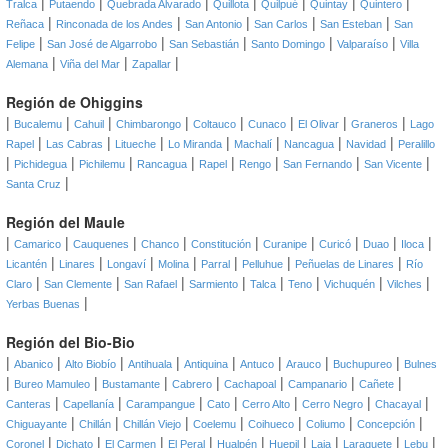
|
|
|
|
|
|
|
Tralca
Putaendo
Quebrada Alvarado
Quillota
Quilpué
Quintay
Quintero
|
|
|
|
|
Reñaca
Rinconada de los Andes
San Antonio
San Carlos
San Esteban
San
|
|
|
|
|
Felipe
San José de Algarrobo
San Sebastián
Santo Domingo
Valparaíso
Villa
|
|
|
Alemana
Viña del Mar
Zapallar
Región de Ohiggins
|
|
|
|
|
|
|
|
Bucalemu
Cahuil
Chimbarongo
Coltauco
Cunaco
El Olivar
Graneros
Lago
|
|
|
|
|
|
|
Rapel
Las Cabras
Litueche
Lo Miranda
Machalí
Nancagua
Navidad
Peralillo
|
|
|
|
|
|
|
|
Pichidegua
Pichilemu
Rancagua
Rapel
Rengo
San Fernando
San Vicente
|
Santa Cruz
Región del Maule
|
|
|
|
|
|
|
|
|
Camarico
Cauquenes
Chanco
Constitución
Curanipe
Curicó
Duao
Iloca
|
|
|
|
|
|
|
Licantén
Linares
Longaví
Molina
Parral
Pelluhue
Peñuelas de Linares
Río
|
|
|
|
|
|
|
|
Claro
San Clemente
San Rafael
Sarmiento
Talca
Teno
Vichuquén
Vilches
|
Yerbas Buenas
Región del Bio-Bio
|
|
|
|
|
|
|
|
Abanico
Alto Biobío
Antihuala
Antiquina
Antuco
Arauco
Buchupureo
Bulnes
|
|
|
|
|
|
|
Bureo Mamuleo
Bustamante
Cabrero
Cachapoal
Campanario
Cañete
|
|
|
|
|
|
|
Canteras
Capellanía
Carampangue
Cato
Cerro Alto
Cerro Negro
Chacayal
|
|
|
|
|
|
|
Chiguayante
Chillán
Chillán Viejo
Coelemu
Coihueco
Coliumo
Concepción
|
|
|
|
|
|
|
|
|
Coronel
Dichato
El Carmen
El Peral
Hualpén
Huepil
Laja
Laraquete
Lebu