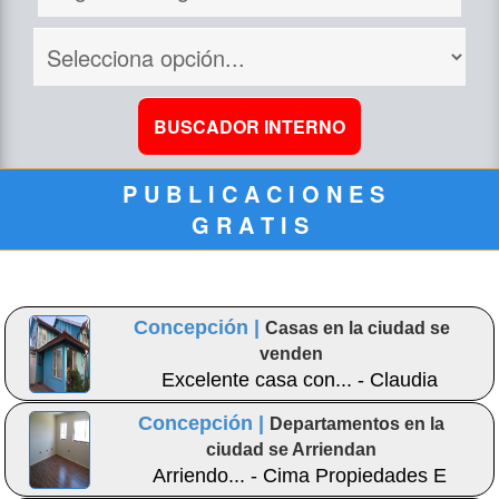
P U B L I C A C I O N E S
G R A T I S
Concepción |
Casas en la ciudad se
venden
Excelente casa con... - Claudia
Concepción |
Departamentos en la
ciudad se Arriendan
Arriendo... - Cima Propiedades E