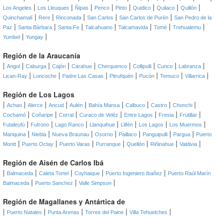
|
|
|
|
|
|
|
|
Los Angeles
Los Lleuques
Ñipas
Penco
Pinto
Quidico
Quilaco
Quillón
|
|
|
|
|
Quinchamalí
Rere
Rinconada
San Carlos
San Carlos de Purén
San Pedro de la
|
|
|
|
|
|
|
Paz
Santa Bárbara
Santa Fe
Talcahuano
Talcamavida
Tomé
Trehualemu
|
|
Yumbel
Yungay
Región de la Araucanía
|
|
|
|
|
|
|
|
|
Angol
Caburga
Cajón
Carahue
Cherquenco
Collipulli
Cunco
Labranza
|
|
|
|
|
|
|
Lican-Ray
Loncoche
Padre Las Casas
Pitrufquén
Pucón
Temuco
Villarrica
Región de Los Lagos
|
|
|
|
|
|
|
|
|
Achao
Alerce
Ancud
Aulén
Bahía Mansa
Calbuco
Castro
Chonchi
|
|
|
|
|
|
|
Cochamó
Coñaripe
Corral
Curaco de Veléz
Entre Lagos
Fresia
Frutillar
|
|
|
|
|
|
|
Futaleufú
Futrono
Lago Ranco
Llanquihue
Llifén
Los Lagos
Los Muermos
|
|
|
|
|
|
|
Mariquina
Niebla
Nueva Braunau
Osorno
Paillaco
Panguipulli
Pargua
Puerto
|
|
|
|
|
|
|
Montt
Puerto Octay
Puerto Varas
Purranque
Quellón
Riñinahue
Valdivia
Región de Aisén de Carlos Ibá
|
|
|
|
|
Balmaceda
Caleta Tortel
Coyhaique
Puerto Ingeniero Ibañez
Puerto Raúl Marín
|
|
|
Balmaceda
Puerto Sanchez
Valle Simpson
Región de Magallanes y Antártica de
|
|
|
|
|
Puerto Natales
Punta Arenas
Torres del Paine
Villa Tehuelches