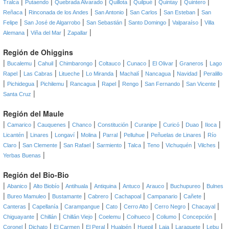
|
|
|
|
|
|
|
Tralca
Putaendo
Quebrada Alvarado
Quillota
Quilpué
Quintay
Quintero
|
|
|
|
|
Reñaca
Rinconada de los Andes
San Antonio
San Carlos
San Esteban
San
|
|
|
|
|
Felipe
San José de Algarrobo
San Sebastián
Santo Domingo
Valparaíso
Villa
|
|
|
Alemana
Viña del Mar
Zapallar
Región de Ohiggins
|
|
|
|
|
|
|
|
Bucalemu
Cahuil
Chimbarongo
Coltauco
Cunaco
El Olivar
Graneros
Lago
|
|
|
|
|
|
|
Rapel
Las Cabras
Litueche
Lo Miranda
Machalí
Nancagua
Navidad
Peralillo
|
|
|
|
|
|
|
|
Pichidegua
Pichilemu
Rancagua
Rapel
Rengo
San Fernando
San Vicente
|
Santa Cruz
Región del Maule
|
|
|
|
|
|
|
|
|
Camarico
Cauquenes
Chanco
Constitución
Curanipe
Curicó
Duao
Iloca
|
|
|
|
|
|
|
Licantén
Linares
Longaví
Molina
Parral
Pelluhue
Peñuelas de Linares
Río
|
|
|
|
|
|
|
|
Claro
San Clemente
San Rafael
Sarmiento
Talca
Teno
Vichuquén
Vilches
|
Yerbas Buenas
Región del Bio-Bio
|
|
|
|
|
|
|
|
Abanico
Alto Biobío
Antihuala
Antiquina
Antuco
Arauco
Buchupureo
Bulnes
|
|
|
|
|
|
|
Bureo Mamuleo
Bustamante
Cabrero
Cachapoal
Campanario
Cañete
|
|
|
|
|
|
|
Canteras
Capellanía
Carampangue
Cato
Cerro Alto
Cerro Negro
Chacayal
|
|
|
|
|
|
|
Chiguayante
Chillán
Chillán Viejo
Coelemu
Coihueco
Coliumo
Concepción
|
|
|
|
|
|
|
|
|
Coronel
Dichato
El Carmen
El Peral
Hualpén
Huepil
Laja
Laraquete
Lebu