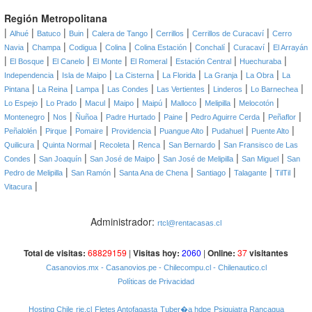
Región Metropolitana
|
|
|
|
|
|
|
Alhué
Batuco
Buin
Calera de Tango
Cerrillos
Cerrillos de Curacaví
Cerro
|
|
|
|
|
|
|
Navia
Champa
Codigua
Colina
Colina Estación
Conchalí
Curacaví
El Arrayán
|
|
|
|
|
|
|
El Bosque
El Canelo
El Monte
El Romeral
Estación Central
Huechuraba
|
|
|
|
|
|
Independencia
Isla de Maipo
La Cisterna
La Florida
La Granja
La Obra
La
|
|
|
|
|
|
|
Pintana
La Reina
Lampa
Las Condes
Las Vertientes
Linderos
Lo Barnechea
|
|
|
|
|
|
|
|
Lo Espejo
Lo Prado
Macul
Maipo
Maipú
Malloco
Melipilla
Melocotón
|
|
|
|
|
|
|
Montenegro
Nos
Ñuñoa
Padre Hurtado
Paine
Pedro Aguirre Cerda
Peñaflor
|
|
|
|
|
|
|
Peñalolén
Pirque
Pomaire
Providencia
Puangue Alto
Pudahuel
Puente Alto
|
|
|
|
|
Quilicura
Quinta Normal
Recoleta
Renca
San Bernardo
San Fransisco de Las
|
|
|
|
|
Condes
San Joaquín
San José de Maipo
San José de Melipilla
San Miguel
San
|
|
|
|
|
|
Pedro de Melipilla
San Ramón
Santa Ana de Chena
Santiago
Talagante
TilTil
|
Vitacura
Administrador:
rtcl@rentacasas.cl
Total de visitas:
68829159
|
Visitas hoy:
2060
|
Online:
37
visitantes
Casanovios.mx
- Casanovios.pe
- Chilecompu.cl
- Chilenautico.cl
Políticas de Privacidad
Hosting Chile
rie.cl
Fletes Antofagasta
Tuber�a hdpe
Psiquiatra Rancagua