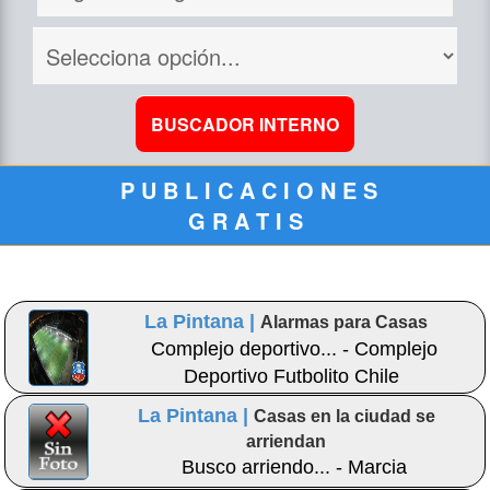
P U B L I C A C I O N E S
G R A T I S
La Pintana |
Alarmas para Casas
Complejo deportivo... - Complejo
Deportivo Futbolito Chile
La Pintana |
Casas en la ciudad se
arriendan
Busco arriendo... - Marcia