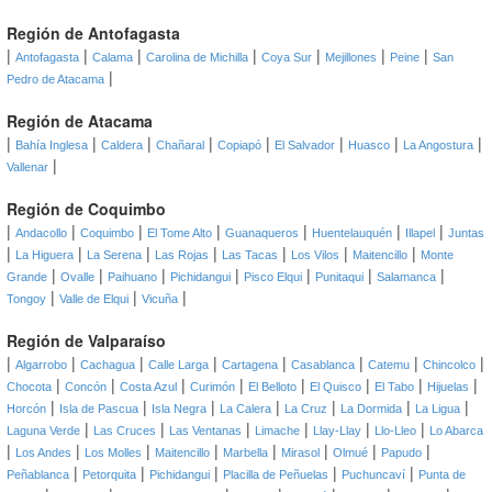
Región de Antofagasta
|
|
|
|
|
|
|
Antofagasta
Calama
Carolina de Michilla
Coya Sur
Mejillones
Peine
San
|
Pedro de Atacama
Región de Atacama
|
|
|
|
|
|
|
|
Bahía Inglesa
Caldera
Chañaral
Copiapó
El Salvador
Huasco
La Angostura
|
Vallenar
Región de Coquimbo
|
|
|
|
|
|
|
Andacollo
Coquimbo
El Tome Alto
Guanaqueros
Huentelauquén
Illapel
Juntas
|
|
|
|
|
|
|
La Higuera
La Serena
Las Rojas
Las Tacas
Los Vilos
Maitencillo
Monte
|
|
|
|
|
|
|
Grande
Ovalle
Paihuano
Pichidangui
Pisco Elqui
Punitaqui
Salamanca
|
|
|
Tongoy
Valle de Elqui
Vicuña
Región de Valparaíso
|
|
|
|
|
|
|
|
Algarrobo
Cachagua
Calle Larga
Cartagena
Casablanca
Catemu
Chincolco
|
|
|
|
|
|
|
|
Chocota
Concón
Costa Azul
Curimón
El Belloto
El Quisco
El Tabo
Hijuelas
|
|
|
|
|
|
|
Horcón
Isla de Pascua
Isla Negra
La Calera
La Cruz
La Dormida
La Ligua
|
|
|
|
|
|
Laguna Verde
Las Cruces
Las Ventanas
Limache
Llay-Llay
Llo-Lleo
Lo Abarca
|
|
|
|
|
|
|
|
Los Andes
Los Molles
Maitencillo
Marbella
Mirasol
Olmué
Papudo
|
|
|
|
|
Peñablanca
Petorquita
Pichidangui
Placilla de Peñuelas
Puchuncaví
Punta de