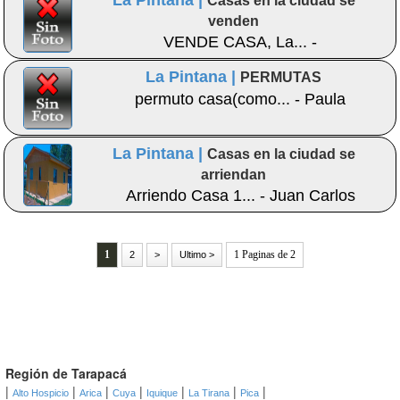
La Pintana |
Casas en la ciudad se
venden
VENDE CASA, La... -
La Pintana |
PERMUTAS
permuto casa(como... - Paula
La Pintana |
Casas en la ciudad se
arriendan
Arriendo Casa 1... - Juan Carlos
1
1 Paginas de 2
2
>
Ultimo >
Región de Tarapacá
|
|
|
|
|
|
|
Alto Hospicio
Arica
Cuya
Iquique
La Tirana
Pica