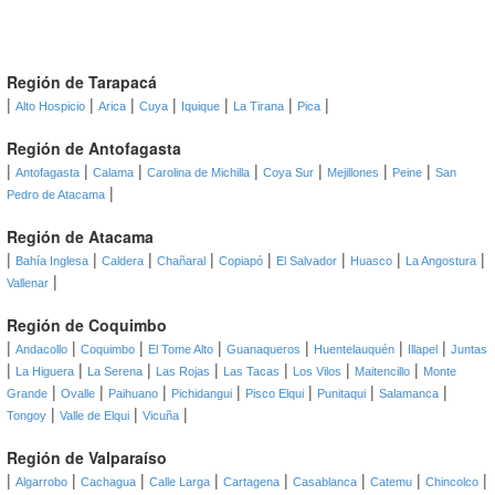
Región de Tarapacá
|
|
|
|
|
|
|
Alto Hospicio
Arica
Cuya
Iquique
La Tirana
Pica
Región de Antofagasta
|
|
|
|
|
|
|
Antofagasta
Calama
Carolina de Michilla
Coya Sur
Mejillones
Peine
San
|
Pedro de Atacama
Región de Atacama
|
|
|
|
|
|
|
|
Bahía Inglesa
Caldera
Chañaral
Copiapó
El Salvador
Huasco
La Angostura
|
Vallenar
Región de Coquimbo
|
|
|
|
|
|
|
Andacollo
Coquimbo
El Tome Alto
Guanaqueros
Huentelauquén
Illapel
Juntas
|
|
|
|
|
|
|
La Higuera
La Serena
Las Rojas
Las Tacas
Los Vilos
Maitencillo
Monte
|
|
|
|
|
|
|
Grande
Ovalle
Paihuano
Pichidangui
Pisco Elqui
Punitaqui
Salamanca
|
|
|
Tongoy
Valle de Elqui
Vicuña
Región de Valparaíso
|
|
|
|
|
|
|
|
Algarrobo
Cachagua
Calle Larga
Cartagena
Casablanca
Catemu
Chincolco