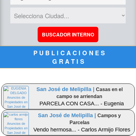
P U B L I C A C I O N E S
G R A T I S
San José de Melipilla |
Casas en el
campo se arriendan
PARCELA CON CASA... - Eugenia
Delgado
San José de Melipilla |
Campos y
Parcelas
Vendo hermosa... - Carlos Armijo Flores