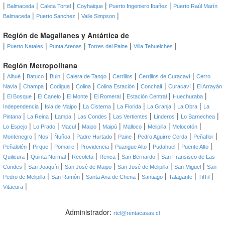
|
|
|
|
|
Balmaceda
Caleta Tortel
Coyhaique
Puerto Ingeniero Ibañez
Puerto Raúl Marín
|
|
|
Balmaceda
Puerto Sanchez
Valle Simpson
Región de Magallanes y Antártica de
|
|
|
|
|
Puerto Natales
Punta Arenas
Torres del Paine
Villa Tehuelches
Región Metropolitana
|
|
|
|
|
|
|
Alhué
Batuco
Buin
Calera de Tango
Cerrillos
Cerrillos de Curacaví
Cerro
|
|
|
|
|
|
|
Navia
Champa
Codigua
Colina
Colina Estación
Conchalí
Curacaví
El Arrayán
|
|
|
|
|
|
|
El Bosque
El Canelo
El Monte
El Romeral
Estación Central
Huechuraba
|
|
|
|
|
|
Independencia
Isla de Maipo
La Cisterna
La Florida
La Granja
La Obra
La
|
|
|
|
|
|
|
Pintana
La Reina
Lampa
Las Condes
Las Vertientes
Linderos
Lo Barnechea
|
|
|
|
|
|
|
|
Lo Espejo
Lo Prado
Macul
Maipo
Maipú
Malloco
Melipilla
Melocotón
|
|
|
|
|
|
|
Montenegro
Nos
Ñuñoa
Padre Hurtado
Paine
Pedro Aguirre Cerda
Peñaflor
|
|
|
|
|
|
|
Peñalolén
Pirque
Pomaire
Providencia
Puangue Alto
Pudahuel
Puente Alto
|
|
|
|
|
Quilicura
Quinta Normal
Recoleta
Renca
San Bernardo
San Fransisco de Las
|
|
|
|
|
Condes
San Joaquín
San José de Maipo
San José de Melipilla
San Miguel
San
|
|
|
|
|
|
Pedro de Melipilla
San Ramón
Santa Ana de Chena
Santiago
Talagante
TilTil
|
Vitacura
Administrador:
rtcl@rentacasas.cl