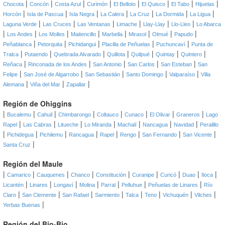
|
|
|
|
|
|
|
|
Chocota
Concón
Costa Azul
Curimón
El Belloto
El Quisco
El Tabo
Hijuelas
|
|
|
|
|
|
|
Horcón
Isla de Pascua
Isla Negra
La Calera
La Cruz
La Dormida
La Ligua
|
|
|
|
|
|
Laguna Verde
Las Cruces
Las Ventanas
Limache
Llay-Llay
Llo-Lleo
Lo Abarca
|
|
|
|
|
|
|
|
Los Andes
Los Molles
Maitencillo
Marbella
Mirasol
Olmué
Papudo
|
|
|
|
|
Peñablanca
Petorquita
Pichidangui
Placilla de Peñuelas
Puchuncaví
Punta de
|
|
|
|
|
|
|
Tralca
Putaendo
Quebrada Alvarado
Quillota
Quilpué
Quintay
Quintero
|
|
|
|
|
Reñaca
Rinconada de los Andes
San Antonio
San Carlos
San Esteban
San
|
|
|
|
|
Felipe
San José de Algarrobo
San Sebastián
Santo Domingo
Valparaíso
Villa
|
|
|
Alemana
Viña del Mar
Zapallar
Región de Ohiggins
|
|
|
|
|
|
|
|
Bucalemu
Cahuil
Chimbarongo
Coltauco
Cunaco
El Olivar
Graneros
Lago
|
|
|
|
|
|
|
Rapel
Las Cabras
Litueche
Lo Miranda
Machalí
Nancagua
Navidad
Peralillo
|
|
|
|
|
|
|
|
Pichidegua
Pichilemu
Rancagua
Rapel
Rengo
San Fernando
San Vicente
|
Santa Cruz
Región del Maule
|
|
|
|
|
|
|
|
|
Camarico
Cauquenes
Chanco
Constitución
Curanipe
Curicó
Duao
Iloca
|
|
|
|
|
|
|
Licantén
Linares
Longaví
Molina
Parral
Pelluhue
Peñuelas de Linares
Río
|
|
|
|
|
|
|
|
Claro
San Clemente
San Rafael
Sarmiento
Talca
Teno
Vichuquén
Vilches
|
Yerbas Buenas
Región del Bio-Bio