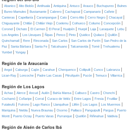
|
|
|
|
|
|
|
|
Abanico
Alto Biobío
Antihuala
Antiquina
Antuco
Arauco
Buchupureo
Bulnes
|
|
|
|
|
|
|
Bureo Mamuleo
Bustamante
Cabrero
Cachapoal
Campanario
Cañete
|
|
|
|
|
|
|
Canteras
Capellanía
Carampangue
Cato
Cerro Alto
Cerro Negro
Chacayal
|
|
|
|
|
|
|
Chiguayante
Chillán
Chillán Viejo
Coelemu
Coihueco
Coliumo
Concepción
|
|
|
|
|
|
|
|
|
Coronel
Dichato
El Carmen
El Peral
Hualpén
Huepil
Laja
Laraquete
Lebu
|
|
|
|
|
|
|
|
Los Angeles
Los Lleuques
Ñipas
Penco
Pinto
Quidico
Quilaco
Quillón
|
|
|
|
|
Quinchamalí
Rere
Rinconada
San Carlos
San Carlos de Purén
San Pedro de la
|
|
|
|
|
|
|
Paz
Santa Bárbara
Santa Fe
Talcahuano
Talcamavida
Tomé
Trehualemu
|
|
Yumbel
Yungay
Región de la Araucanía
|
|
|
|
|
|
|
|
|
Angol
Caburga
Cajón
Carahue
Cherquenco
Collipulli
Cunco
Labranza
|
|
|
|
|
|
|
Lican-Ray
Loncoche
Padre Las Casas
Pitrufquén
Pucón
Temuco
Villarrica
Región de Los Lagos
|
|
|
|
|
|
|
|
|
Achao
Alerce
Ancud
Aulén
Bahía Mansa
Calbuco
Castro
Chonchi
|
|
|
|
|
|
|
Cochamó
Coñaripe
Corral
Curaco de Veléz
Entre Lagos
Fresia
Frutillar
|
|
|
|
|
|
|
Futaleufú
Futrono
Lago Ranco
Llanquihue
Llifén
Los Lagos
Los Muermos
|
|
|
|
|
|
|
Mariquina
Niebla
Nueva Braunau
Osorno
Paillaco
Panguipulli
Pargua
Puerto
|
|
|
|
|
|
|
Montt
Puerto Octay
Puerto Varas
Purranque
Quellón
Riñinahue
Valdivia
Región de Aisén de Carlos Ibá