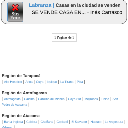
Labranza |
Casas en la ciudad se venden
SE VENDE CASA EN... - Inés Carrasco
1 Paginas de 1
Región de Tarapacá
|
|
|
|
|
|
|
Alto Hospicio
Arica
Cuya
Iquique
La Tirana
Pica
Región de Antofagasta
|
|
|
|
|
|
|
Antofagasta
Calama
Carolina de Michilla
Coya Sur
Mejillones
Peine
San
|
Pedro de Atacama
Región de Atacama
|
|
|
|
|
|
|
|
Bahía Inglesa
Caldera
Chañaral
Copiapó
El Salvador
Huasco
La Angostura
|
Vallenar