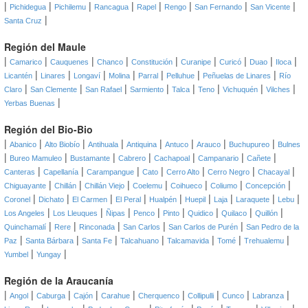
|
|
|
|
|
|
|
|
Pichidegua
Pichilemu
Rancagua
Rapel
Rengo
San Fernando
San Vicente
|
Santa Cruz
Región del Maule
|
|
|
|
|
|
|
|
|
Camarico
Cauquenes
Chanco
Constitución
Curanipe
Curicó
Duao
Iloca
|
|
|
|
|
|
|
Licantén
Linares
Longaví
Molina
Parral
Pelluhue
Peñuelas de Linares
Río
|
|
|
|
|
|
|
|
Claro
San Clemente
San Rafael
Sarmiento
Talca
Teno
Vichuquén
Vilches
|
Yerbas Buenas
Región del Bio-Bio
|
|
|
|
|
|
|
|
Abanico
Alto Biobío
Antihuala
Antiquina
Antuco
Arauco
Buchupureo
Bulnes
|
|
|
|
|
|
|
Bureo Mamuleo
Bustamante
Cabrero
Cachapoal
Campanario
Cañete
|
|
|
|
|
|
|
Canteras
Capellanía
Carampangue
Cato
Cerro Alto
Cerro Negro
Chacayal
|
|
|
|
|
|
|
Chiguayante
Chillán
Chillán Viejo
Coelemu
Coihueco
Coliumo
Concepción
|
|
|
|
|
|
|
|
|
Coronel
Dichato
El Carmen
El Peral
Hualpén
Huepil
Laja
Laraquete
Lebu
|
|
|
|
|
|
|
|
Los Angeles
Los Lleuques
Ñipas
Penco
Pinto
Quidico
Quilaco
Quillón
|
|
|
|
|
Quinchamalí
Rere
Rinconada
San Carlos
San Carlos de Purén
San Pedro de la
|
|
|
|
|
|
|
Paz
Santa Bárbara
Santa Fe
Talcahuano
Talcamavida
Tomé
Trehualemu
|
|
Yumbel
Yungay
Región de la Araucanía
|
|
|
|
|
|
|
|
|
Angol
Caburga
Cajón
Carahue
Cherquenco
Collipulli
Cunco
Labranza