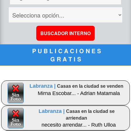
P U B L I C A C I O N E S
G R A T I S
Labranza |
Casas en la ciudad se venden
Mirna Escobar... - Adrian Matamala
Labranza |
Casas en la ciudad se
arriendan
necesito arrendar... - Ruth Ulloa