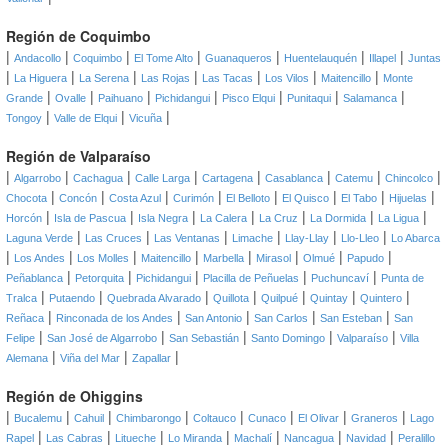
Región de Coquimbo
|
|
|
|
|
|
|
Andacollo
Coquimbo
El Tome Alto
Guanaqueros
Huentelauquén
Illapel
Juntas
|
|
|
|
|
|
|
La Higuera
La Serena
Las Rojas
Las Tacas
Los Vilos
Maitencillo
Monte
|
|
|
|
|
|
|
Grande
Ovalle
Paihuano
Pichidangui
Pisco Elqui
Punitaqui
Salamanca
|
|
|
Tongoy
Valle de Elqui
Vicuña
Región de Valparaíso
|
|
|
|
|
|
|
|
Algarrobo
Cachagua
Calle Larga
Cartagena
Casablanca
Catemu
Chincolco
|
|
|
|
|
|
|
|
Chocota
Concón
Costa Azul
Curimón
El Belloto
El Quisco
El Tabo
Hijuelas
|
|
|
|
|
|
|
Horcón
Isla de Pascua
Isla Negra
La Calera
La Cruz
La Dormida
La Ligua
|
|
|
|
|
|
Laguna Verde
Las Cruces
Las Ventanas
Limache
Llay-Llay
Llo-Lleo
Lo Abarca
|
|
|
|
|
|
|
|
Los Andes
Los Molles
Maitencillo
Marbella
Mirasol
Olmué
Papudo
|
|
|
|
|
Peñablanca
Petorquita
Pichidangui
Placilla de Peñuelas
Puchuncaví
Punta de
|
|
|
|
|
|
|
Tralca
Putaendo
Quebrada Alvarado
Quillota
Quilpué
Quintay
Quintero
|
|
|
|
|
Reñaca
Rinconada de los Andes
San Antonio
San Carlos
San Esteban
San
|
|
|
|
|
Felipe
San José de Algarrobo
San Sebastián
Santo Domingo
Valparaíso
Villa
|
|
|
Alemana
Viña del Mar
Zapallar
Región de Ohiggins
|
|
|
|
|
|
|
|
Bucalemu
Cahuil
Chimbarongo
Coltauco
Cunaco
El Olivar
Graneros
Lago
|
|
|
|
|
|
|
Rapel
Las Cabras
Litueche
Lo Miranda
Machalí
Nancagua
Navidad
Peralillo