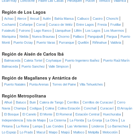
|
|
|
|
|
|
|
Lican-Ray
Loncoche
Padre Las Casas
Pitrufquén
Pucón
Temuco
Villarrica
Región de Los Lagos
|
|
|
|
|
|
|
|
|
Achao
Alerce
Ancud
Aulén
Bahía Mansa
Calbuco
Castro
Chonchi
|
|
|
|
|
|
|
Cochamó
Coñaripe
Corral
Curaco de Veléz
Entre Lagos
Fresia
Frutillar
|
|
|
|
|
|
|
Futaleufú
Futrono
Lago Ranco
Llanquihue
Llifén
Los Lagos
Los Muermos
|
|
|
|
|
|
|
Mariquina
Niebla
Nueva Braunau
Osorno
Paillaco
Panguipulli
Pargua
Puerto
|
|
|
|
|
|
|
Montt
Puerto Octay
Puerto Varas
Purranque
Quellón
Riñinahue
Valdivia
Región de Aisén de Carlos Ibá
|
|
|
|
|
Balmaceda
Caleta Tortel
Coyhaique
Puerto Ingeniero Ibañez
Puerto Raúl Marín
|
|
|
Balmaceda
Puerto Sanchez
Valle Simpson
Región de Magallanes y Antártica de
|
|
|
|
|
Puerto Natales
Punta Arenas
Torres del Paine
Villa Tehuelches
Región Metropolitana
|
|
|
|
|
|
|
Alhué
Batuco
Buin
Calera de Tango
Cerrillos
Cerrillos de Curacaví
Cerro
|
|
|
|
|
|
|
Navia
Champa
Codigua
Colina
Colina Estación
Conchalí
Curacaví
El Arrayán
|
|
|
|
|
|
|
El Bosque
El Canelo
El Monte
El Romeral
Estación Central
Huechuraba
|
|
|
|
|
|
Independencia
Isla de Maipo
La Cisterna
La Florida
La Granja
La Obra
La
|
|
|
|
|
|
|
Pintana
La Reina
Lampa
Las Condes
Las Vertientes
Linderos
Lo Barnechea
|
|
|
|
|
|
|
|
Lo Espejo
Lo Prado
Macul
Maipo
Maipú
Malloco
Melipilla
Melocotón